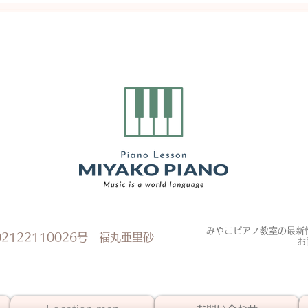
みやこピアノ教室の最新情
2122110026号 福丸亜里砂
​