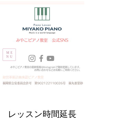
​みやこピアノ教室 公式SNS
ME
NU
みやこピアノ教室の最新情報はInstagramで随時更新しています。
​お問い合わせなどお気軽にご利用ください。
経営革新計画承認ピアノ教室
​福岡県公安委員会許可 第902122110026号 福丸亜里砂
レッスン時間延長