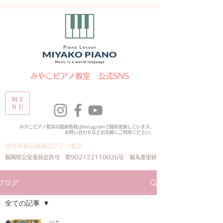
​みやこピアノ教室 公式SNS
ME
NU
みやこピアノ教室の最新情報はInstagramで随時更新しています。
​お問い合わせなどお気軽にご利用ください。
経営革新計画承認ピアノ教室
​福岡県公安委員会許可 第902122110026号 福丸亜里砂
ブログ
全ての記事